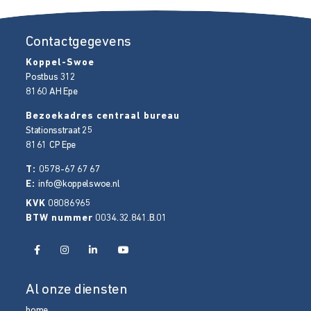
Contactgegevens
Koppel-Swoe
Postbus 312
8160 AH
Epe
Bezoekadres centraal bureau
Stationsstraat 25
8161 CP
Epe
T:
0578-67 67 67
E:
info@koppelswoe.nl
KVK
08086965
BTW nummer
0034.32.841.B.01
Al onze diensten
home