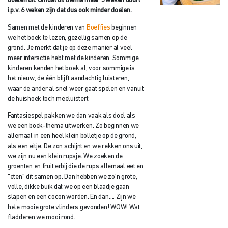
doelen uit. Omdat dit thema maar 3 weken duurt
i.p.v. 6 weken zijn dat dus ook minder doelen.
Samen met de kinderen van
Boeffies
beginnen
we het boek te lezen, gezellig samen op de
grond. Je merkt dat je op deze manier al veel
meer interactie hebt met de kinderen. Sommige
kinderen kenden het boek al, voor sommige is
het nieuw, de één blijft aandachtig luisteren,
waar de ander al snel weer gaat spelen en vanuit
de huishoek toch meeluistert.
Fantasiespel pakken we dan vaak als doel als
we een boek-thema uitwerken. Zo beginnen we
allemaal in een heel klein bolletje op de grond,
als een eitje. De zon schijnt en we rekken ons uit,
we zijn nu een klein rupsje. We zoeken de
groenten en fruit erbij die de rups allemaal eet en
“eten” dit samen op. Dan hebben we zo’n grote,
volle, dikke buik dat we op een blaadje gaan
slapen en een cocon worden. En dan…. Zijn we
hele mooie grote vlinders gevonden! WOW! Wat
fladderen we mooi rond.