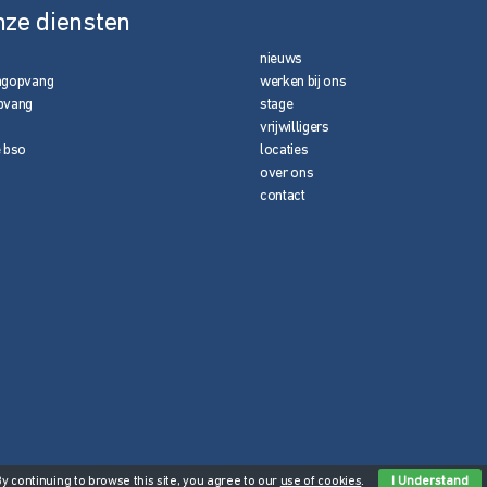
nze diensten
nieuws
agopvang
werken bij ons
pvang
stage
vrijwilligers
e bso
locaties
over ons
contact
By continuing to browse this site, you agree to our
use of cookies
.
I Understand