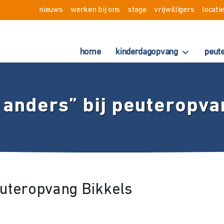
nieuws
werken bij ons
stage
vrijwilligers
locati
home
kinderdagopvang
peut
 anders” bij peuteropva
euteropvang Bikkels