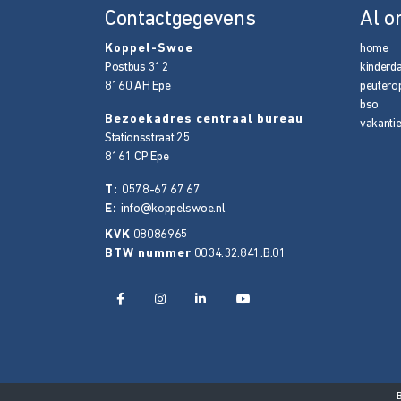
Contactgegevens
Al o
Koppel-Swoe
home
Postbus 312
kinderd
8160 AH
Epe
peutero
bso
Bezoekadres centraal bureau
vakanti
Stationsstraat 25
8161 CP
Epe
T:
0578-67 67 67
E:
info@koppelswoe.nl
KVK
08086965
BTW nummer
0034.32.841.B.01