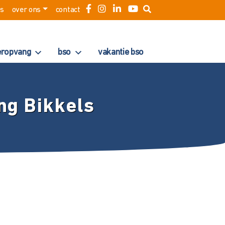
es
over ons
contact
eropvang
bso
vakantie bso
ng Bikkels