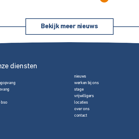
Bekijk meer nieuws
nze diensten
nieuws
agopvang
werken bij ons
pvang
stage
vrijwilligers
e bso
locaties
over ons
contact