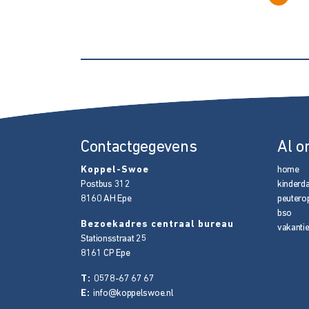
Contactgegevens
Al o
Koppel-Swoe
home
Postbus 312
kinderd
8160 AH
Epe
peutero
bso
Bezoekadres centraal bureau
vakanti
Stationsstraat 25
8161 CP
Epe
T:
0578-67 67 67
E:
info@koppelswoe.nl