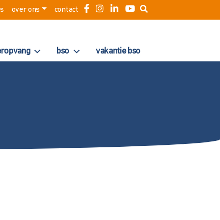
es
over ons
contact
eropvang
bso
vakantie bso