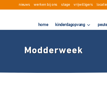
nieuws
werken bij ons
stage
vrijwilligers
locati
home
kinderdagopvang
peut
Modderweek