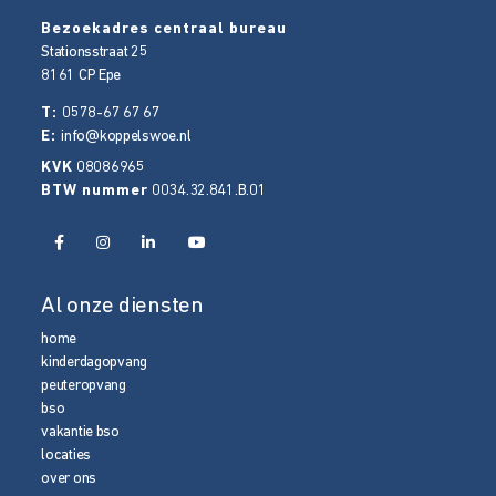
Bezoekadres centraal bureau
Stationsstraat 25
8161 CP
Epe
T:
0578-67 67 67
E:
info@koppelswoe.nl
KVK
08086965
BTW nummer
0034.32.841.B.01
Al onze diensten
home
kinderdagopvang
peuteropvang
bso
vakantie bso
locaties
over ons