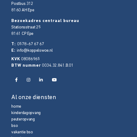
Postbus 312
8160 AH
Epe
Bezoekadres centraal bureau
Stationsstraat 25
8161 CP
Epe
T:
0578-67 67 67
E:
info@koppelswoe.nl
KVK
08086965
BTW nummer
0034.32.841.B.01
Al onze diensten
home
kinderdagopvang
peuteropvang
bso
vakantie bso