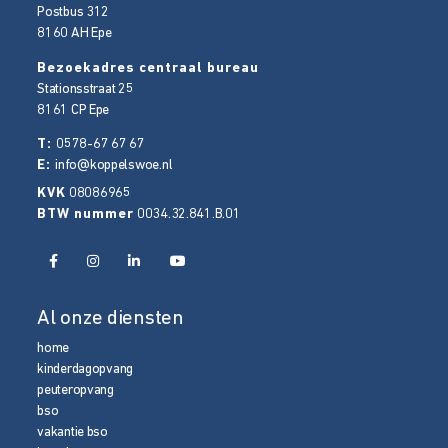
Postbus 312
8160 AH
Epe
Bezoekadres centraal bureau
Stationsstraat 25
8161 CP
Epe
T:
0578-67 67 67
E:
info@koppelswoe.nl
KVK
08086965
BTW nummer
0034.32.841.B.01
Al onze diensten
home
kinderdagopvang
peuteropvang
bso
vakantie bso