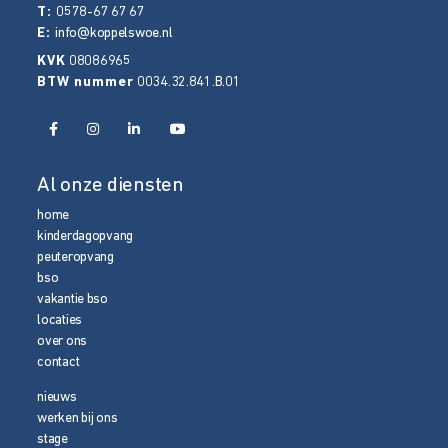
T:
0578-67 67 67
E:
info@koppelswoe.nl
KVK
08086965
BTW nummer
0034.32.841.B.01
Al onze diensten
home
kinderdagopvang
peuteropvang
bso
vakantie bso
locaties
over ons
contact
nieuws
werken bij ons
stage