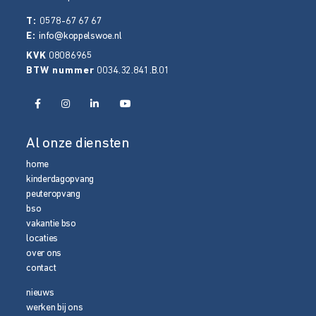
T:
0578-67 67 67
E:
info@koppelswoe.nl
KVK
08086965
BTW nummer
0034.32.841.B.01
Al onze diensten
home
kinderdagopvang
peuteropvang
bso
vakantie bso
locaties
over ons
contact
nieuws
werken bij ons