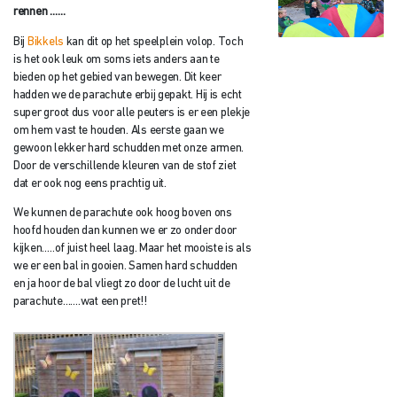
rennen ……
Bij
Bikkels
kan dit op het speelplein volop. Toch
is het ook leuk om soms iets anders aan te
bieden op het gebied van bewegen. Dit keer
hadden we de parachute erbij gepakt. Hij is echt
super groot dus voor alle peuters is er een plekje
om hem vast te houden. Als eerste gaan we
gewoon lekker hard schudden met onze armen.
Door de verschillende kleuren van de stof ziet
dat er ook nog eens prachtig uit.
We kunnen de parachute ook hoog boven ons
hoofd houden dan kunnen we er zo onder door
kijken…..of juist heel laag. Maar het mooiste is als
we er een bal in gooien. Samen hard schudden
en ja hoor de bal vliegt zo door de lucht uit de
parachute…….wat een pret!!