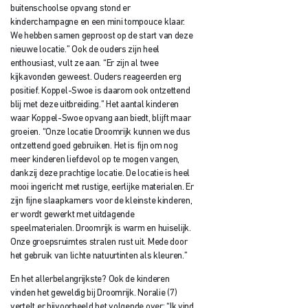
buitenschoolse opvang stond er
kinderchampagne en een mini tompouce klaar.
We hebben samen geproost op de start van deze
nieuwe locatie.” Ook de ouders zijn heel
enthousiast, vult ze aan. “Er zijn al twee
kijkavonden geweest. Ouders reageerden erg
positief. Koppel-Swoe is daarom ook ontzettend
blij met deze uitbreiding.” Het aantal kinderen
waar Koppel-Swoe opvang aan biedt, blijft maar
groeien. “Onze locatie Droomrijk kunnen we dus
ontzettend goed gebruiken. Het is fijn om nog
meer kinderen liefdevol op te mogen vangen,
dankzij deze prachtige locatie. De locatie is heel
mooi ingericht met rustige, eerlijke materialen. Er
zijn fijne slaapkamers voor de kleinste kinderen,
er wordt gewerkt met uitdagende
speelmaterialen. Droomrijk is warm en huiselijk.
Onze groepsruimtes stralen rust uit. Mede door
het gebruik van lichte natuurtinten als kleuren.”
En het allerbelangrijkste? Ook de kinderen
vinden het geweldig bij Droomrijk. Noralie (7)
vertelt er bijvoorbeeld het volgende over: “Ik vind