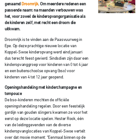
genaamd
Droomrijk
. Om meerdere redenen een
passende naam: na maanden verbouwen was
het, voor zowel de kinderopvangorganisatie als
de kinderen zelf, met recht een droom die
uitkwam.
Droomrijk is te vinden aan de Paasvuurweg in
Epe. Op deze prachtige nieuwe locatie van
Koppel-Swoe kinderopvang werd eind januari
dus terecht feest gevierd. Sindsdien zijn daar een
kinderopvanggroep voor kinderen van 0 tot 4 jaar
en een buitenschoolse opvang (bso) voor
kinderen van 4 tot 12 jaar geopend.
Openingshandeling met kinderchampagne en
tompouce
De bso-kinderen mochten de officiële
openingshandeling regelen. Door een feestelijk
gordijn van gouden slingers kwamen ze voor het
eerst op deze locatie spelen. Hester Rook, één
van de leidinggevenden van de diverse
kinderopvanglocaties van Koppel-Swoe vertelt
over dat mooie moment: “Eenmaal binnen op de