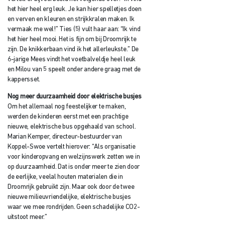
het hier heel erg leuk. Je kan hier spelletjes doen
en verven en kleuren en strijkkralen maken. Ik
vermaak me wel!” Ties (5) vult haar aan: “Ik vind
het hier heel mooi. Het is fijn om bij Droomrijk te
zijn. De knikkerbaan vind ik het allerleukste.” De
6-jarige Mees vindt het voetbalveldje heel leuk
en Milou van 5 speelt onder andere graag met de
kappersset.
Nog meer duurzaamheid door elektrische busjes
Om het allemaal nog feestelijker te maken,
werden de kinderen eerst met een prachtige
nieuwe, elektrische bus opgehaald van school.
Marian Kemper, directeur-bestuurder van
Koppel-Swoe vertelt hierover: “Als organisatie
voor kinderopvang en welzijnswerk zetten we in
op duurzaamheid. Dat is onder meer te zien door
de eerlijke, veelal houten materialen die in
Droomrijk gebruikt zijn. Maar ook door de twee
nieuwe milieuvriendelijke, elektrische busjes
waar we mee rondrijden. Geen schadelijke CO2-
uitstoot meer.”