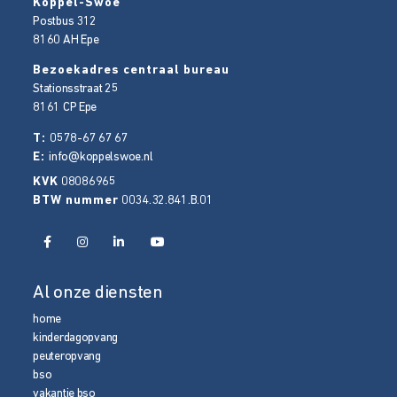
Koppel-Swoe
Postbus 312
8160 AH
Epe
Bezoekadres centraal bureau
Stationsstraat 25
8161 CP
Epe
T:
0578-67 67 67
E:
info@koppelswoe.nl
KVK
08086965
BTW nummer
0034.32.841.B.01
Al onze diensten
home
kinderdagopvang
peuteropvang
bso
vakantie bso