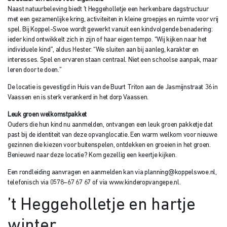
Naast natuurbeleving biedt ’t Heggeholletje een herkenbare dagstructuur
met een gezamenlijke kring, activiteiten in kleine groepjes en ruimte voor vrij
spel. Bij Koppel-Swoe wordt gewerkt vanuit een kindvolgende benadering:
ieder kind ontwikkelt zich in zijn of haar eigen tempo. “Wij kijken naar het
individuele kind”, aldus Hester. “We sluiten aan bij aanleg, karakter en
interesses. Spel en ervaren staan centraal. Niet een schoolse aanpak, maar
leren door te doen.”
De locatie is gevestigd in Huis van de Buurt Triton aan de Jasmijnstraat 36 in
Vaassen en is sterk verankerd in het dorp Vaassen.
Leuk groen welkomstpakket
Ouders die hun kind nu aanmelden, ontvangen een leuk groen pakketje dat
past bij de identiteit van deze opvanglocatie. Een warm welkom voor nieuwe
gezinnen die kiezen voor buitenspelen, ontdekken en groeien in het groen.
Benieuwd naar deze locatie? Kom gezellig een keertje kijken.
Een rondleiding aanvragen en aanmelden kan via planning@koppelswoe.nl,
telefonisch via 0578–67 67 67 of via www.kinderopvangepe.nl.
’t Heggeholletje en hartje
winter