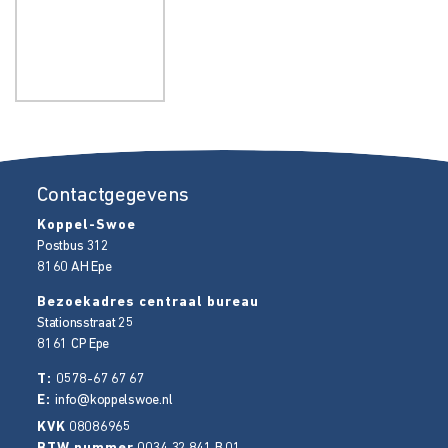
Contactgegevens
Koppel-Swoe
Postbus 312
8160 AH
Epe
Bezoekadres centraal bureau
Stationsstraat 25
8161 CP
Epe
T:
0578-67 67 67
E:
info@koppelswoe.nl
KVK
08086965
BTW nummer
0034.32.841.B.01
Al onze diensten