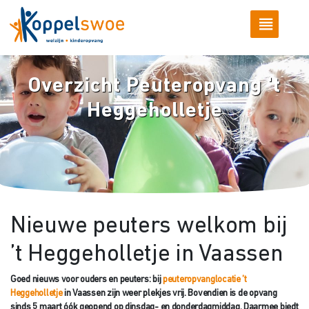
Overzicht Peuteropvang 't
Heggeholletje
Nieuwe peuters welkom bij
’t Heggeholletje in Vaassen
Goed nieuws voor ouders en peuters: bij
peuteropvanglocatie ’t
Heggeholletje
in Vaassen zijn weer plekjes vrij. Bovendien is de opvang
sinds 5 maart óók geopend op dinsdag- en donderdagmiddag. Daarmee biedt