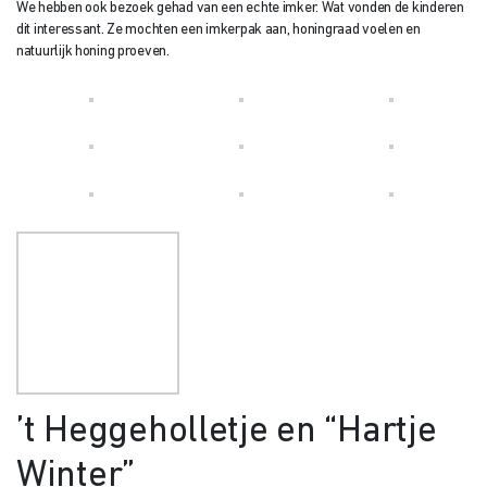
We hebben ook bezoek gehad van een echte imker. Wat vonden de kinderen
dit interessant. Ze mochten een imkerpak aan, honingraad voelen en
natuurlijk honing proeven.
’t Heggeholletje en “Hartje
Winter”
Bij
’t Heggeholletje
zijn de peuters veel buiten, bijvoorbeeld in de moestuin.
Ook in de winter is er buiten genoeg te beleven. Wetenschappelijk onderzoek
onderstreept de waarde van buitenspelen voor de motoriek, concentratie,
sociale ontwikkeling en gezondheid van kinderen.
En buiten bewegen en ontdekken is superleuk! Ook in de koudste periode