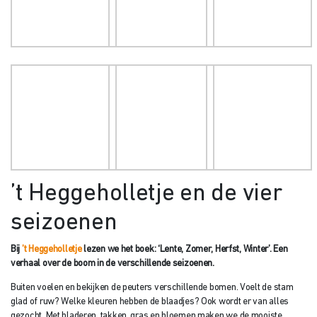
’t Heggeholletje en de vier
seizoenen
Bij
’t Heggeholletje
lezen we het boek: ‘Lente, Zomer, Herfst, Winter’. Een
verhaal over de boom in de verschillende seizoenen.
Buiten voelen en bekijken de peuters verschillende bomen. Voelt de stam
glad of ruw? Welke kleuren hebben de blaadjes? Ook wordt er van alles
gezocht. Met bladeren, takken, gras en bloemen maken we de mooiste
bomen op de Tuff Tray.