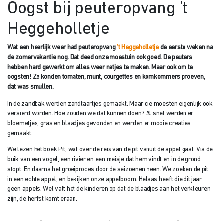
Oogst bij peuteropvang ’t
Heggeholletje
Wat een heerlijk weer had peuteropvang
’t Heggeholletje
de eerste weken na
de zomervakantie nog. Dat deed onze moestuin ook goed. De peuters
hebben hard gewerkt om alles weer netjes te maken. Maar ook om te
oogsten! Ze konden tomaten, munt, courgettes en komkommers proeven,
dat was smullen.
In de zandbak werden zandtaartjes gemaakt. Maar die moesten eigenlijk ook
versierd worden. Hoe zouden we dat kunnen doen? Al snel werden er
bloemetjes, gras en blaadjes gevonden en werden er mooie creaties
gemaakt.
We lezen het boek Pit, wat over de reis van de pit vanuit de appel gaat. Via de
buik van een vogel, een rivier en een meisje dat hem vindt en in de grond
stopt. En daarna het groeiproces door de seizoenen heen. We zoeken de pit
in een echte appel, en bekijken onze appelboom. Helaas heeft die dit jaar
geen appels. Wel valt het de kinderen op dat de blaadjes aan het verkleuren
zijn, de herfst komt eraan.