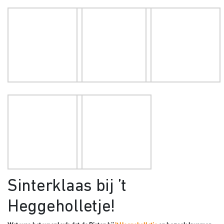
Sinterklaas bij ’t
Heggeholletje!
Wat was het weer leuk dat de Pieten bij
’t Heggeholletje
op bezoek kwamen.
De kinderen lieten zien waar ze allemaal mee spelen maar ook dat ze al
cadeautjes in kunnen pakken en in de schoorsteen kunnen gooien.
Buiten werd er geschilderd, niet met een kwast maar met een wortel!
Gelukkig waren er nog genoeg wortels voor Ozosnel. Helaas moesten er
zieke bomen gekapt worden die in onze tuin staan. Het was wel heel