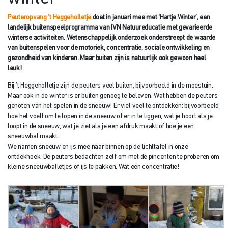
Peuteropvang ’t Heggeholletje
doet in januari mee met ‘Hartje Winter’, een
landelijk buitenspeelprogramma van IVN Natuureducatie met gevarieerde
winterse activiteiten. Wetenschappelijk onderzoek onderstreept de waarde
van buitenspelen voor de motoriek, concentratie, sociale ontwikkeling en
gezondheid van kinderen. Maar buiten zijn is natuurlijk ook gewoon heel
leuk!
Bij ’t Heggeholletje zijn de peuters veel buiten, bijvoorbeeld in de moestuin.
Maar ook in de winter is er buiten genoeg te beleven. Wat hebben de peuters
genoten van het spelen in de sneeuw! Er viel veel te ontdekken; bijvoorbeeld
hoe het voelt om te lopen in de sneeuw of er in te liggen, wat je hoort als je
loopt in de sneeuw, wat je ziet als je een afdruk maakt of hoe je een
sneeuwbal maakt.
We namen sneeuw en ijs mee naar binnen op de lichttafel in onze
ontdekhoek. De peuters bedachten zelf om met de pincenten te proberen om
kleine sneeuwballetjes of ijs te pakken. Wat een concentratie!