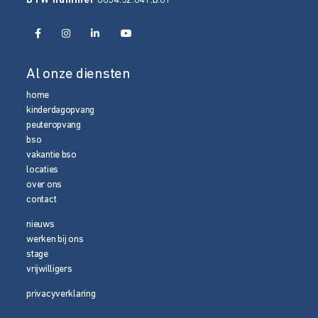
home
kinderdagopvang
peuteropvang
bso
vakantie bso
locaties
over ons
contact
nieuws
werken bij ons
stage
vrijwilligers
privacyverklaring
© 2026 Media Magneet