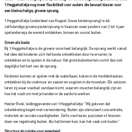
’t Heggeholletje nog meer flexibiliteit voor ouders die bewust kiezen voor
een kleinschalige, groene opvang.
’t Heggeholletje (onderdeel van Koppel-Swoe kinderopvang) is dé
zelfstandige groene peuteropvang in Vaassen waar peuters van 2 tot 4 jaar
spelenderwijs de wereld ontdekken, binnen én vooral buiten.
Groen als basis
Bij ’t Heggeholletje is de groene visie heel belangrijk. De opvang werkt vanuit
het idee dat kinderen zich het beste ontwikkelen door te ervaren, te
ontdekken en te spelen in de natuur. Het grote buitenterrein vormt dan ook
dagelijks het hart van de opvang.
Kinderen kunnen er spelen met de waterbaan, koken in de modderkeuken,
ontdekken bij de voelmuur en zaaien en oogsten in de moestuin. Elk seizoen
leren zij waar voedsel vandaan komt, waarom insecten belangrijk zijn en
hoe het voelt om met je handen in de aarde te werken.
Hester Rook, leidinggevende van ‘t Heggeholletje: “Wij geloven dat
ontwikkeling begint met verwondering. Buiten zijn stimuleert concentratie,
motoriek en sociale vaardigheden. Zelfs voorlezen, puzzelen of kleuren
doen we regelmatig buiten. Als het binnen kan, kan het vaak ook buiten.”
Structuur én ruimte voor eigenheid