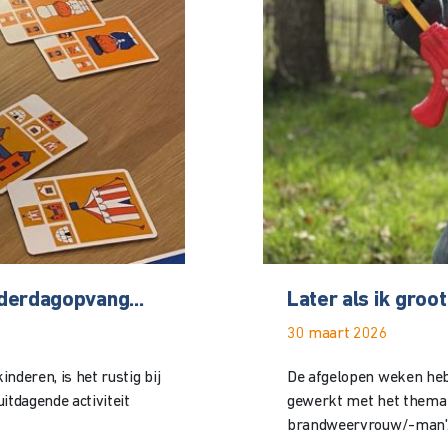
derdagopvang...
Later als ik groot
30 maart 2026
nderen, is het rustig bij
De afgelopen weken heb
itdagende activiteit
gewerkt met het thema '
brandweervrouw/-man'. T