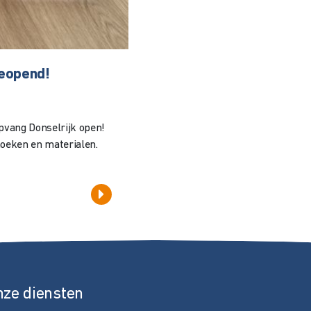
geopend!
pvang Donselrijk open!
oeken en materialen.
nze diensten