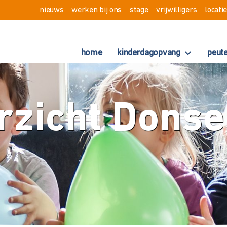
nieuws
werken bij ons
stage
vrijwilligers
locati
home
kinderdagopvang
peut
rzicht Donsel