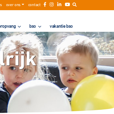
es
over ons
contact
eropvang
bso
vakantie bso
rijk