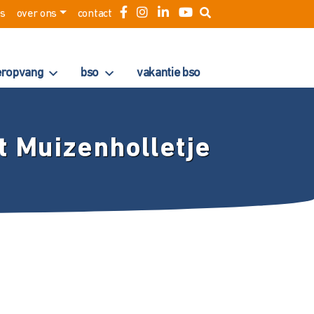
es
over ons
contact
eropvang
bso
vakantie bso
t Muizenholletje