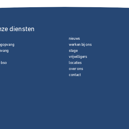
nze diensten
nieuws
agopvang
werken bij ons
pvang
stage
vrijwilligers
e bso
locaties
over ons
contact