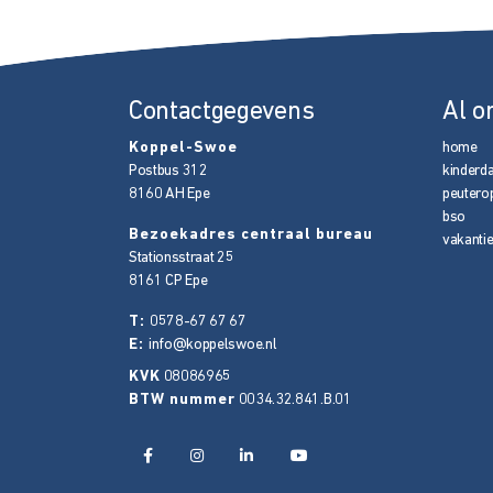
Contactgegevens
Al o
Koppel-Swoe
home
Postbus 312
kinderd
8160 AH
Epe
peutero
bso
Bezoekadres centraal bureau
vakanti
Stationsstraat 25
8161 CP
Epe
T:
0578-67 67 67
E:
info@koppelswoe.nl
KVK
08086965
BTW nummer
0034.32.841.B.01