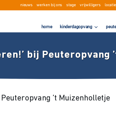
nieuws
werken bij ons
stage
vrijwilligers
locati
home
kinderdagopvang
peut
ren!’ bij Peuteropvang ’
 Peuteropvang ’t Muizenholletje