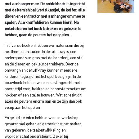
met aanhanger mee. De ontdekhoek is ingericht
met de kamishibai (vertelkastje), de koffer, alle
dieren en een tractor met aanhanger om mee te
spelen. Alle knuffeldieren kunnen hierin. Na
enkele keren het boek bekeken en gelezen te
hebben, gaan de peuters het naspelen.
In diverse hoeken hebben we materialen die bij
het thema aansluiten. In de tuff-tray is een
ondergrond van gras met de boerderij, een stal
en de dieren en gekleurde trekkers. Door de
omvang van de tuff-tray kunnen meerdere
kinderen tegelijk met het spel bezig zijn. In de
bouwhoek hebben we een kast ingericht met
boerderijdieren, hekken en boomstammetjes om
hokken of een stal te bouwen. Wat spreekt dit
alles de peuters enorm aan en ze zijn dan ook
volop aan het spelen.
Enige tijd geleden hebben we een workshop
gebarentaal gehad en gemerkt dat het maken
van gebaren, de taalontwikkeling en
woordenschat ondersteund. Zeker bij