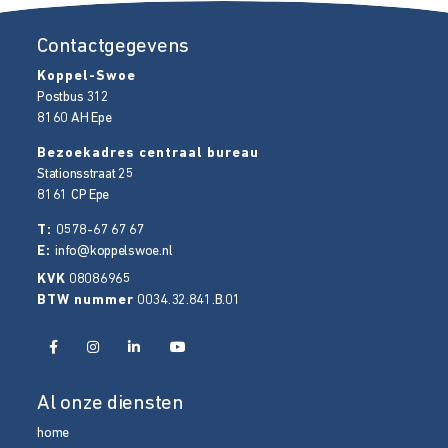
Contactgegevens
Koppel-Swoe
Postbus 312
8160 AH
Epe
Bezoekadres centraal bureau
Stationsstraat 25
8161 CP
Epe
T:
0578-67 67 67
E:
info@koppelswoe.nl
KVK
08086965
BTW nummer
0034.32.841.B.01
Al onze diensten
home