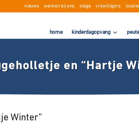
nieuws
werken bij ons
stage
vrijwilligers
locati
home
kinderdagopvang
peut
ggeholletje en “Hartje W
tje Winter”