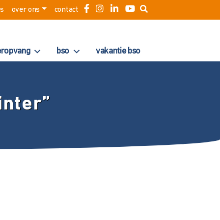
es
over ons
contact
eropvang
bso
vakantie bso
inter”