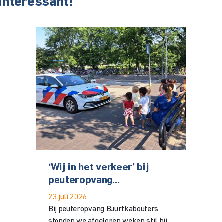
 interessant!
‘Wij in het verkeer’ bij
peuteropvang...
23 juli 2026
Bij peuteropvang Buurtkabouters
stonden we afgelopen weken stil bij