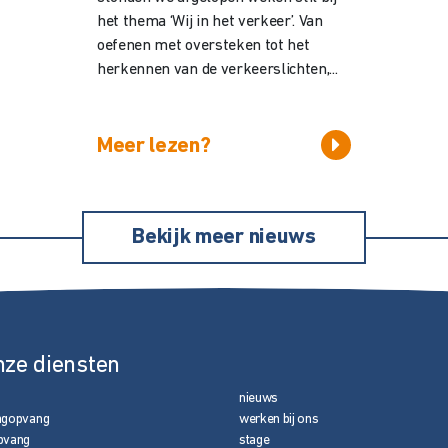
het thema ‘Wij in het verkeer’. Van
oefenen met oversteken tot het
herkennen van de verkeerslichten,...
Meer lezen?
Bekijk meer nieuws
nze diensten
nieuws
agopvang
werken bij ons
pvang
stage