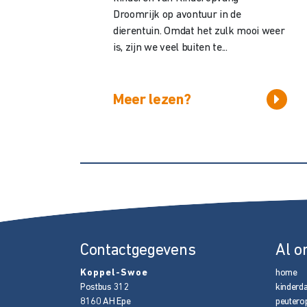
Droomrijk op avontuur in de
dierentuin. Omdat het zulk mooi weer
is, zijn we veel buiten te...
Meer lezen?
Contactgegevens
Al o
Koppel-Swoe
home
Postbus 312
kinderd
8160 AH
Epe
peutero