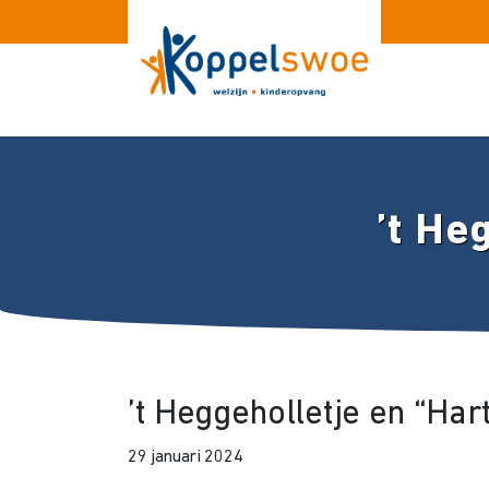
’t He
’t Heggeholletje en “Har
29 januari 2024