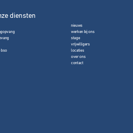
nze diensten
nieuws
agopvang
werken bij ons
pvang
stage
vrijwilligers
e bso
locaties
over ons
contact