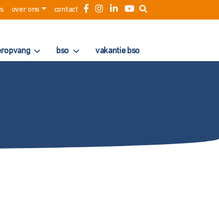
es
over ons
contact
eropvang
bso
vakantie bso