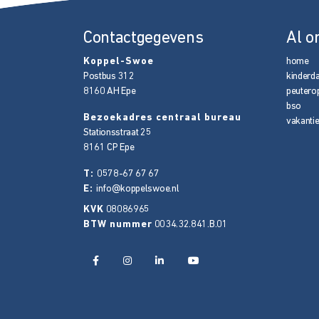
Contactgegevens
Al o
Koppel-Swoe
home
Postbus 312
kinderd
8160 AH
Epe
peutero
bso
Bezoekadres centraal bureau
vakanti
Stationsstraat 25
8161 CP
Epe
T:
0578-67 67 67
E:
info@koppelswoe.nl
KVK
08086965
BTW nummer
0034.32.841.B.01