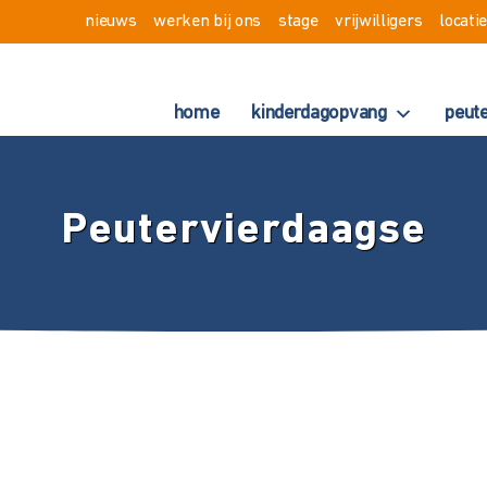
nieuws
werken bij ons
stage
vrijwilligers
locati
home
kinderdagopvang
peut
Peutervierdaagse