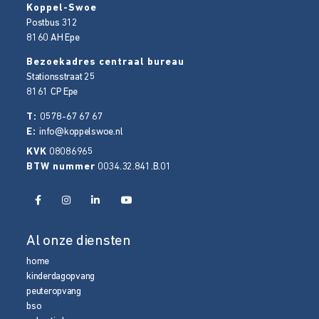
Koppel-Swoe
Postbus 312
8160 AH
Epe
Bezoekadres centraal bureau
Stationsstraat 25
8161 CP
Epe
T:
0578-67 67 67
E:
info@koppelswoe.nl
KVK
08086965
BTW nummer
0034.32.841.B.01
Al onze diensten
home
kinderdagopvang
peuteropvang
bso