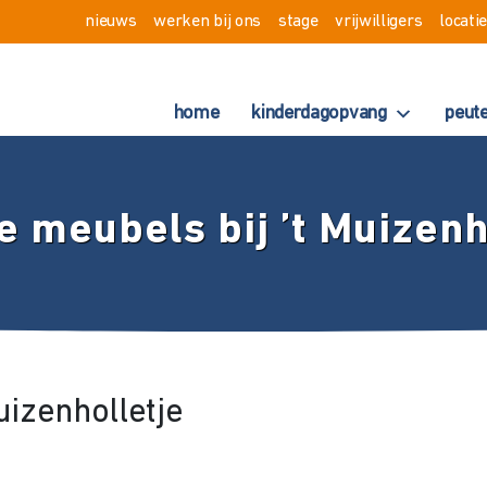
nieuws
werken bij ons
stage
vrijwilligers
locati
home
kinderdagopvang
peut
 meubels bij ’t Muizenh
uizenholletje