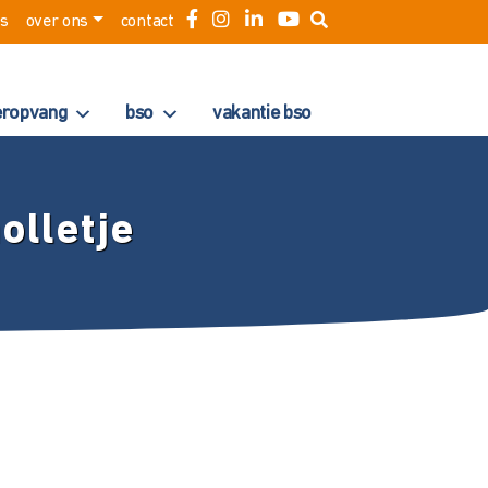
es
over ons
contact
eropvang
bso
vakantie bso
olletje