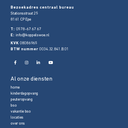
Bezoekadres centraal bureau
Stationsstraat 25
8161 CP
Epe
T:
0578-67 67 67
E:
info@koppelswoe.nl
KVK
08086965
BTW nummer
0034.32.841.B.01
Al onze diensten
home
kinderdagopvang
peuteropvang
bso
vakantie bso
locaties
over ons