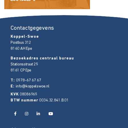
Contactgegevens
Koppel-Swoe
Postbus 312
8160 AH
Epe
Bezoekadres centraal bureau
Stationsstraat 25
8161 CP
Epe
T:
0578-67 67 67
E:
info@koppelswoe.nl
KVK
08086965
BTW nummer
0034.32.841.B.01