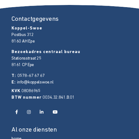
Contactgegevens
Koppel-Swoe
Postbus 312
8160 AH
Epe
Bezoekadres centraal bureau
Stationsstraat 25
8161 CP
Epe
T:
0578-67 67 67
E:
info@koppelswoe.nl
KVK
08086965
BTW nummer
0034.32.841.B.01
Al onze diensten
home