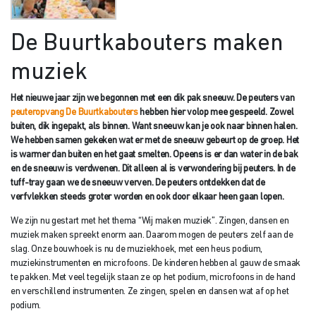
De Buurtkabouters maken
muziek
Het nieuwe jaar zijn we begonnen met een dik pak sneeuw. De peuters van
peuteropvang De Buurtkabouters
hebben hier volop mee gespeeld. Zowel
buiten, dik ingepakt, als binnen. Want sneeuw kan je ook naar binnen halen.
We hebben samen gekeken wat er met de sneeuw gebeurt op de groep. Het
is warmer dan buiten en het gaat smelten. Opeens is er dan water in de bak
en de sneeuw is verdwenen. Dit alleen al is verwondering bij peuters. In de
tuff-tray gaan we de sneeuw verven. De peuters ontdekken dat de
verfvlekken steeds groter worden en ook door elkaar heen gaan lopen.
We zijn nu gestart met het thema “Wij maken muziek”. Zingen, dansen en
muziek maken spreekt enorm aan. Daarom mogen de peuters zelf aan de
slag. Onze bouwhoek is nu de muziekhoek, met een heus podium,
muziekinstrumenten en microfoons. De kinderen hebben al gauw de smaak
te pakken. Met veel tegelijk staan ze op het podium, microfoons in de hand
en verschillend instrumenten. Ze zingen, spelen en dansen wat af op het
podium.