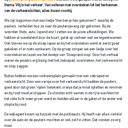
thema ‘Wij in het verkeer’. Van oefenen met oversteken tot het herkennen
van de verkeerslichten, alles kwam voorbij.
We zijn begonnen met een liedje ‘Hoe ben je hier gekomen?’ waarbij de
peuters vertelden hoe ze naar de peuteropvang zijn gekomen. Bij de
woorden (fiets, auto, lopend enz.) zetten we de juiste afbeeldingen. We
hebben al wandelend door de buurt, gelet op verkeer wat we tegenkwamen.
Ook bleven we op de stoep lopen en bij het oversteken werd er eerst goed
gekeken of er niets aankwam. Op de groep zongen we een liedje over het
oversteken en lazen we het boekje van ‘Stoeprand stop’. Door het verhaal
waren de peuters erg bezig met het zebrapad, oversteken, het verkeerslicht
en stop zeggen.
Buiten hebben we een verkeersplein gemaakt met een zebrapad en
verkeerslicht. Door een versje over het verkeerslicht hadden de peuters
goed door dat groen ‘rijden’ betekent, oranje dat je moet opletten en remmen
en bij rood moet je stoppen. Ze stonden echt samen in de rij te wachten tot
het rode licht weer groen werd en hielden elkaar in de gaten of de ander wel
stopte bij rood.
De wijkagent kwam op bezoek met de politieauto. Hij heeft van alles verteld
over de auto en de peuters mochten er ook zelf in zitten. Dat vonden ze erg
mooi.