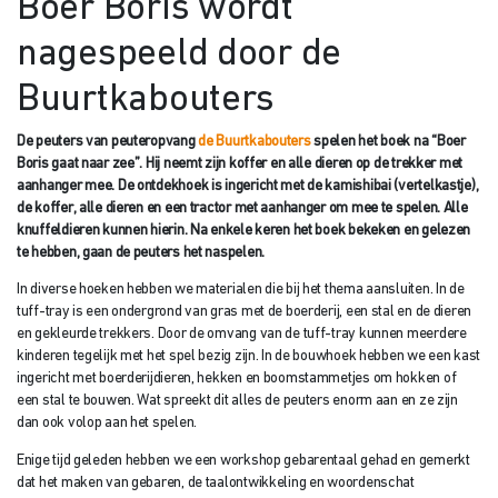
Boer Boris wordt
nagespeeld door de
Buurtkabouters
De peuters van peuteropvang
de Buurtkabouters
spelen het boek na “Boer
Boris gaat naar zee”. Hij neemt zijn koffer en alle dieren op de trekker met
aanhanger mee. De ontdekhoek is ingericht met de kamishibai (vertelkastje),
de koffer, alle dieren en een tractor met aanhanger om mee te spelen. Alle
knuffeldieren kunnen hierin. Na enkele keren het boek bekeken en gelezen
te hebben, gaan de peuters het naspelen.
In diverse hoeken hebben we materialen die bij het thema aansluiten. In de
tuff-tray is een ondergrond van gras met de boerderij, een stal en de dieren
en gekleurde trekkers. Door de omvang van de tuff-tray kunnen meerdere
kinderen tegelijk met het spel bezig zijn. In de bouwhoek hebben we een kast
ingericht met boerderijdieren, hekken en boomstammetjes om hokken of
een stal te bouwen. Wat spreekt dit alles de peuters enorm aan en ze zijn
dan ook volop aan het spelen.
Enige tijd geleden hebben we een workshop gebarentaal gehad en gemerkt
dat het maken van gebaren, de taalontwikkeling en woordenschat