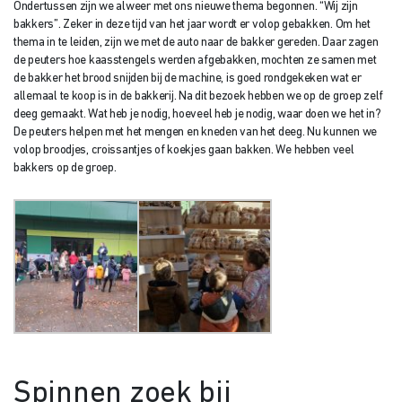
Ondertussen zijn we alweer met ons nieuwe thema begonnen. “Wij zijn
bakkers”. Zeker in deze tijd van het jaar wordt er volop gebakken. Om het
thema in te leiden, zijn we met de auto naar de bakker gereden. Daar zagen
de peuters hoe kaasstengels werden afgebakken, mochten ze samen met
de bakker het brood snijden bij de machine, is goed rondgekeken wat er
allemaal te koop is in de bakkerij. Na dit bezoek hebben we op de groep zelf
deeg gemaakt. Wat heb je nodig, hoeveel heb je nodig, waar doen we het in?
De peuters helpen met het mengen en kneden van het deeg. Nu kunnen we
volop broodjes, croissantjes of koekjes gaan bakken. We hebben veel
bakkers op de groep.
Spinnen zoek bij