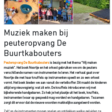
Muziek maken bij
peuteropvang De
Buurtkabouters
Peuteropvang De Buurtkabouters
is bezig met het thema “Wij maken
muziek”. Het boek Noortje en het orkest gebruiken we om de peuters
verschillende namen van instrumenten te leren. Het verhaal gaat over
Noortje die met haar knuffels op instrumenten speelt en zo een orkest
vormt. Het boek bieden we aan vanuit de vertelkoffer. Dit maakt de kinderen
altijd erg nieuwsgierig: wat zit erin. De knuffels introduceren wij met
bijbehorende handgebaren. Zo heb je het plaatje uit het boek, knuffels,
instrumenten (waar op gespeeld mag worden) en handgebaren. Tezamen
zorgt dit ervoor dat de nieuwe woorden makkelijke aangeleerd worden.
Zelf op de instrumenten mogen spelen en ontdekken welke geluiden ze