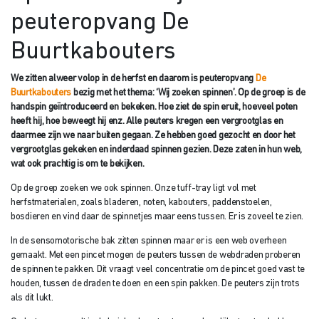
peuteropvang De
Buurtkabouters
We zitten alweer volop in de herfst en daarom is peuteropvang
De
Buurtkabouters
bezig met het thema: ‘Wij zoeken spinnen’. Op de groep is de
handspin geïntroduceerd en bekeken. Hoe ziet de spin eruit, hoeveel poten
heeft hij, hoe beweegt hij enz. Alle peuters kregen een vergrootglas en
daarmee zijn we naar buiten gegaan. Ze hebben goed gezocht en door het
vergrootglas gekeken en inderdaad spinnen gezien. Deze zaten in hun web,
wat ook prachtig is om te bekijken.
Op de groep zoeken we ook spinnen. Onze tuff-tray ligt vol met
herfstmaterialen, zoals bladeren, noten, kabouters, paddenstoelen,
bosdieren en vind daar de spinnetjes maar eens tussen. Er is zoveel te zien.
In de sensomotorische bak zitten spinnen maar er is een web overheen
gemaakt. Met een pincet mogen de peuters tussen de webdraden proberen
de spinnen te pakken. Dit vraagt veel concentratie om de pincet goed vast te
houden, tussen de draden te doen en een spin pakken. De peuters zijn trots
als dit lukt.