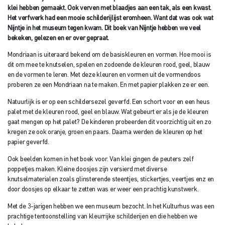
klei hebben gemaakt. Ook verven met blaadjes aan een tak, als een kwast.
Het verfwerk had een mooie schilderijlijst eromheen. Want dat was ook wat
Nijntje in het museum tegen kwam. Dit boek van Nijntje hebben we veel
bekeken, gelezen en er over gepraat.
Mondriaan is uiteraard bekend om de basiskleuren en vormen. Hoe mooi is
dit om mee te knutselen, spelen en zodoende de kleuren rood, geel, blauw
en de vormen te leren. Met deze kleuren en vormen uit de vormendoos
proberen ze een Mondriaan na te maken. En met papier plakken ze er een.
Natuurlijk is er op een schildersezel geverfd. Een schort voor en een heus
palet met de kleuren rood, geel en blauw. Wat gebeurt er als je de kleuren
gaat mengen op het palet? De kinderen probeerden dit voorzichtig uit en zo
kregen ze ook oranje, groen en paars. Daarna werden de kleuren op het
papier geverfd.
Ook beelden komen in het boek voor. Van klei gingen de peuters zelf
poppetjes maken. Kleine doosjes zijn versierd met diverse
knutselmaterialen zoals glinsterende steentjes, stickertjes, veertjes enz en
door doosjes op elkaar te zetten was er weer een prachtig kunstwerk.
Met de 3-jarigen hebben we een museum bezocht. In het Kulturhus was een
prachtige tentoonstelling van kleurrijke schilderijen en die hebben we