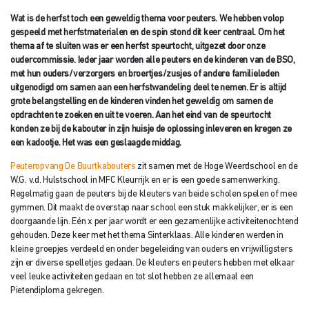
Wat is de herfst toch een geweldig thema voor peuters. We hebben volop
gespeeld met herfstmaterialen en de spin stond dit keer centraal. Om het
thema af te sluiten was er een herfst speurtocht, uitgezet door onze
oudercommissie. Ieder jaar worden alle peuters en de kinderen van de BSO,
met hun ouders/verzorgers en broertjes/zusjes of andere familieleden
uitgenodigd om samen aan een herfstwandeling deel te nemen. Er is altijd
grote belangstelling en de kinderen vinden het geweldig om samen de
opdrachten te zoeken en uit te voeren. Aan het eind van de speurtocht
konden ze bij de kabouter in zijn huisje de oplossing inleveren en kregen ze
een kadootje. Het was een geslaagde middag.
Peuteropvang De Buurtkabouters
zit samen met de Hoge Weerdschool en de
W.G. v.d. Hulstschool in MFC Kleurrijk en er is een goede samenwerking.
Regelmatig gaan de peuters bij de kleuters van beide scholen spelen of mee
gymmen. Dit maakt de overstap naar school een stuk makkelijker, er is een
doorgaande lijn. Eén x per jaar wordt er een gezamenlijke activiteitenochtend
gehouden. Deze keer met het thema Sinterklaas. Alle kinderen werden in
kleine groepjes verdeeld en onder begeleiding van ouders en vrijwilligsters
zijn er diverse spelletjes gedaan. De kleuters en peuters hebben met elkaar
veel leuke activiteiten gedaan en tot slot hebben ze allemaal een
Pietendiploma gekregen.