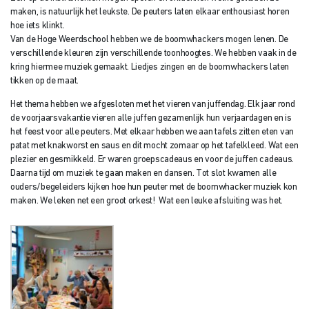
maken, is natuurlijk het leukste. De peuters laten elkaar enthousiast horen
hoe iets klinkt.
Van de Hoge Weerdschool hebben we de boomwhackers mogen lenen. De
verschillende kleuren zijn verschillende toonhoogtes. We hebben vaak in de
kring hiermee muziek gemaakt. Liedjes zingen en de boomwhackers laten
tikken op de maat.
Het thema hebben we afgesloten met het vieren van juffendag. Elk jaar rond
de voorjaarsvakantie vieren alle juffen gezamenlijk hun verjaardagen en is
het feest voor alle peuters. Met elkaar hebben we aan tafels zitten eten van
patat met knakworst en saus en dit mocht zomaar op het tafelkleed. Wat een
plezier en gesmikkeld. Er waren groepscadeaus en voor de juffen cadeaus.
Daarna tijd om muziek te gaan maken en dansen. Tot slot kwamen alle
ouders/begeleiders kijken hoe hun peuter met de boomwhacker muziek kon
maken. We leken net een groot orkest! Wat een leuke afsluiting was het.