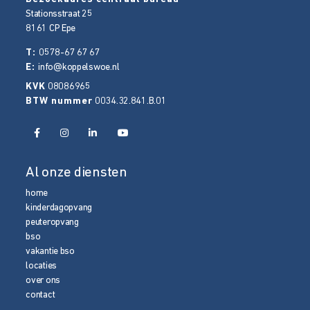
Stationsstraat 25
8161 CP
Epe
T:
0578-67 67 67
E:
info@koppelswoe.nl
KVK
08086965
BTW nummer
0034.32.841.B.01
Al onze diensten
home
kinderdagopvang
peuteropvang
bso
vakantie bso
locaties
over ons
contact