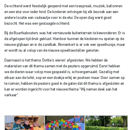
De ochtend werd feestelijk geopend met een toespraak, muziek, ballonnen
en een etui voor ieder kind. De kinderen ontvingen bij elk bezoek aan een
andere locatie een cadeautje voor in de etui. De open dag werd goed
bezocht. Het was een geslaagde ochtend.
Bij de Buurtkabouters was het vernieuwde buitenterrein te bewonderen. Er is
de afgelopen tijd druk geklust. Hierdoor kunnen de kinderen nu spelen op de
nieuwe glijbaan en in de zandbak. Binnenkort is er ook een speelhuisje, maar
er wordt nu al volop van de nieuwe speeltoestellen genoten.
Daarnaast is het thema ‘Dottie’s eieren’ afgesloten. We hebben de
materialen van dit thema samen met de peuters opgeruimd. Eerst hebben
we de dieren waar volop mee gespeeld is, schoongemaakt. Gezellig met
elkaar aan de tafel, sop en een doekje erbij en poetsen maar. Door samen op
te ruimen, hebben de peuters goed in de gaten dat dit thema is afgesloten en
kan er worden ingericht voor het nieuwe thema “Wij nemen deel aan het
verkeer”.