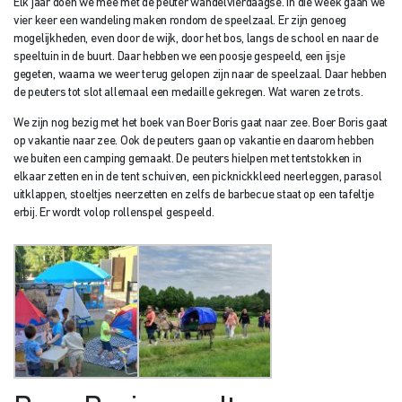
Elk jaar doen we mee met de peuter wandelvierdaagse. In die week gaan we
vier keer een wandeling maken rondom de speelzaal. Er zijn genoeg
mogelijkheden, even door de wijk, door het bos, langs de school en naar de
speeltuin in de buurt. Daar hebben we een poosje gespeeld, een ijsje
gegeten, waarna we weer terug gelopen zijn naar de speelzaal. Daar hebben
de peuters tot slot allemaal een medaille gekregen. Wat waren ze trots.
We zijn nog bezig met het boek van Boer Boris gaat naar zee. Boer Boris gaat
op vakantie naar zee. Ook de peuters gaan op vakantie en daarom hebben
we buiten een camping gemaakt. De peuters hielpen met tentstokken in
elkaar zetten en in de tent schuiven, een picknickkleed neerleggen, parasol
uitklappen, stoeltjes neerzetten en zelfs de barbecue staat op een tafeltje
erbij. Er wordt volop rollenspel gespeeld.