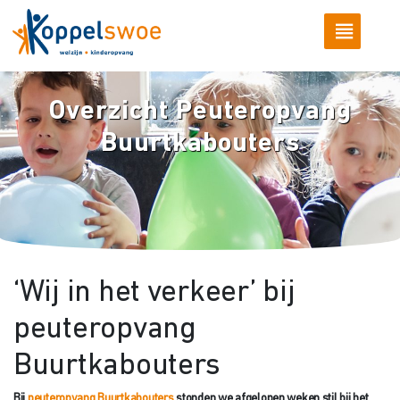
Overzicht Peuteropvang
Buurtkabouters
‘Wij in het verkeer’ bij
peuteropvang
Buurtkabouters
Bij
peuteropvang Buurtkabouters
stonden we afgelopen weken stil bij het