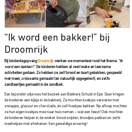
“Ik word een bakker!” bij
Droomrijk
Bij kinderdagopvang
Droomrijk
werken we momenteel rond het thema:
“Ik
word een bakker!”
. De kinderen hebben al veel leuke en leerzame
activiteiten gedaan. Zo hebben ze zelf brood en taart gebakken, gespeeld
met meel, croissants gemaakt (en natuurlijk opgegeten!), en zelfs
zandtaartjes gemaakt in de zandbak.
Een bijzonder uitje was het bezoek aan Bakkerij Schuld in Epe. Daar kregen
de kinderen een kijkje in de bakkerij. Ze mochten koekjes versieren met
snoepjes, glazuur en chocolade, én zelf koekjes bakken. Na afloop mochten
ze hun eigen koekjes mee naar huis nemen – wat een feest! Ook mochten
de kinderen helpen in de winkel: brood snijden, broodjes pakken en zelfs
meehelpen met afrekenen. Een geweldige ervaring!