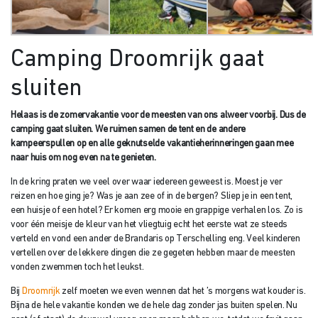
Camping Droomrijk gaat
sluiten
Helaas is de zomervakantie voor de meesten van ons alweer voorbij. Dus de
camping gaat sluiten. We ruimen samen de tent en de andere
kampeerspullen op en alle geknutselde vakantieherinneringen gaan mee
naar huis om nog even na te genieten.
In de kring praten we veel over waar iedereen geweest is. Moest je ver
reizen en hoe ging je? Was je aan zee of in de bergen? Sliep je in een tent,
een huisje of een hotel? Er komen erg mooie en grappige verhalen los. Zo is
voor één meisje de kleur van het vliegtuig echt het eerste wat ze steeds
verteld en vond een ander de Brandaris op Terschelling eng. Veel kinderen
vertellen over de lekkere dingen die ze gegeten hebben maar de meesten
vonden zwemmen toch het leukst.
Bij
Droomrijk
zelf moeten we even wennen dat het ’s morgens wat kouder is.
Bijna de hele vakantie konden we de hele dag zonder jas buiten spelen. Nu