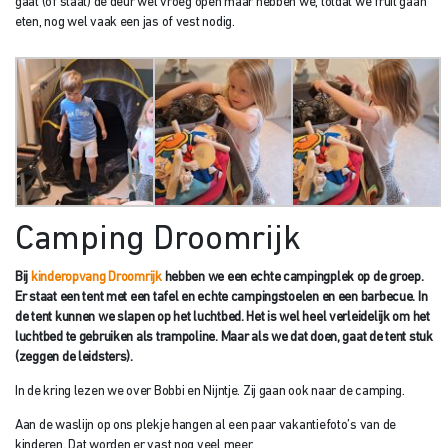
gaat (of staat) de deur wel vroeg open maar hebben we, totdat we fruit gaan
eten, nog wel vaak een jas of vest nodig.
Camping Droomrijk
Bij
kinderopvang Droomrijk
hebben we een echte campingplek op de groep.
Er staat een tent met een tafel en echte campingstoelen en een barbecue. In
de tent kunnen we slapen op het luchtbed. Het is wel heel verleidelijk om het
luchtbed te gebruiken als trampoline. Maar als we dat doen, gaat de tent stuk
(zeggen de leidsters).
In de kring lezen we over Bobbi en Nijntje. Zij gaan ook naar de camping.
Aan de waslijn op ons plekje hangen al een paar vakantiefoto’s van de
kinderen. Dat worden er vast nog veel meer.