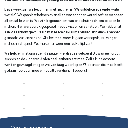
Deze week zijn we begonnen met het thema; ‘Wij ontdekken de onderwater
wereld’. We gaan het hebben over alles wat er onder water leeft en wat daar
allemaal te zien is. We zijn begonnen om van onze huishoek een oceaan te
maken. Hier wordt druk gespeeld met de vissen en schelpen. We hebben al
een vissenkom geknutseld met leuke gekleurde vissen erin die we hebben
gemaakt van onze hand. Als het mooi weer is gaan we nepvisjes vangen
met een schepnet! We maken er weer een leuke tijd van!
We hebben met ons allen de peuter vierdaagse gelopen! Dit was een groot
succes en de kinderen deden heel enthousiast mee. Zelfs in de ochtend
werd er gevraagd ’mogen we vandaag weer lopen?’! iedereen die mee heeft
gedaan heeft een mooie medaille verdiend! Toppers!