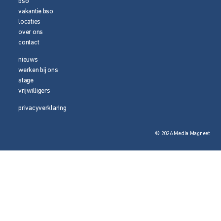
bso
vakantie bso
locaties
over ons
contact
nieuws
werken bij ons
stage
vrijwilligers
privacyverklaring
© 2026 Media Magneet