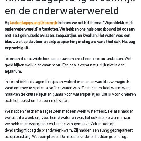
en de onderwaterwereld
Bij
kinderdagopvang Droomrijk
hebben we net het thema: “Wij ontdekken de
onderwaterwereld” afgesloten. We hebben ons huis omgebouwd tot oceaan
met zelf geknutselde vissen, zeepaardjes en kwallen. Het water was een
blauw zeil op de vloer en crêpepapier hing in slingers vanaf het dak. Het zag
er prachtig uit.
Iedereen die dat wilde kon een aquarium en/of een oceaan knutselen. Wel
goed kijken welk dier waar hoort. Een haai zwemt natuurlijk niet in een
aquarium.
In de ontdekhoek lagen bootjes en waterdieren en er was blauw magisch-
zand om mee te spelen alsof het water was. Toen het zo heel warm was,
maakten de knutselspullen plaats voor waterspelletjes. Dat is voor kinderen
toch het leukst om te doen met water.
We hebben het thema afgesloten met een week waterfeest. Helaas hadden
we juist die week erg veel hemelwater en was het ook niet zo warm maar
we hebben er evengoed een feestje van gemaakt. Zeker toen op
donderdagmiddag de brandweer kwam. Zij hadden een slang geprepareerd
tot sproeislang. Wat een plezier. De meeste kinderen hadden geen droge