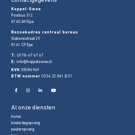
Contactgegevens
Koppel-Swoe
Postbus 312
8160 AH
Epe
Bezoekadres centraal bureau
Stationsstraat 25
8161 CP
Epe
T:
0578-67 67 67
E:
info@koppelswoe.nl
KVK
08086965
BTW nummer
0034.32.841.B.01
Al onze diensten
home
kinderdagopvang
peuteropvang