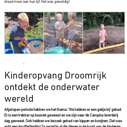
draad meer aan hun lijf. Het was geweldig!
Kinderopvang Droomrijk
ontdekt de onderwater
wereld
Afgelopen periode hebben we het thema; ‘We hebben er een geitje bij’ gehad.
Er is een trekker op bezoek geweest en we zijn naar de Campina boerderij
dag geweest. Ook hebben we bezoek gehad van kippen en konijnen. Dat was
echt een knuffelfestijn! Zo gezellig al die dieren in de buurt van de kinderen.