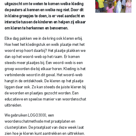
uitgezocht om te weten te komen welke kleding
de peuters al kennen en welke nog niet. Door dit
in kleine groepjes te doen, is er veel aandacht en
interactie tussen de kinderen en helpen zij elkaar
om kleren te herkennen en benoemen.
Elke dag pakken we in de kring ook kleren erbij.
Hoe heet het kledingstuk en welk plaatje met het
woord erop hoort daarbij? Het plaatje plakken we
dan op het woord-web op het raam. Er komen
steeds meer plaatjes bij. Een woord-web is een
groep woorden die bij elkaar horen. Kleding is het
verbindende woord in dit geval. Het woord-web
hangt in de ontdekhoek. De kleren op het plaatje
liggen daar ook. Zo kan steeds de juiste kleren bij
de woorden en plaatjes gezocht worden. Een
educatieve en speelse manier van woordenschat
uitbreiden.
We gebruiken LOGO3000, een
woordenschatmethode met praatplaten en
clusterplaten. De praatplaat van deze week laat
zien hoe je kleren kunt aantrekken en uittrekken.