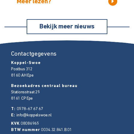
Meer lezen?
Bekijk meer nieuws
Contactgegevens
Koppel-Swoe
Postbus 312
8160 AH
Epe
Bezoekadres centraal bureau
Stationsstraat 25
8161 CP
Epe
T:
0578-67 67 67
E:
info@koppelswoe.nl
KVK
08086965
BTW nummer
0034.32.841.B.01