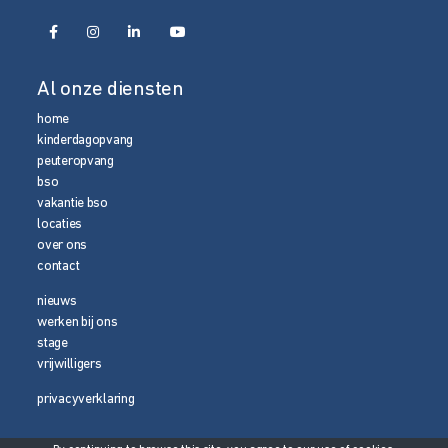
Al onze diensten
home
kinderdagopvang
peuteropvang
bso
vakantie bso
locaties
over ons
contact
nieuws
werken bij ons
stage
vrijwilligers
privacyverklaring