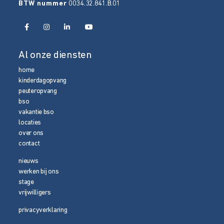
BTW nummer
0034.32.841.B.01
Al onze diensten
home
kinderdagopvang
peuteropvang
bso
vakantie bso
locaties
over ons
contact
nieuws
werken bij ons
stage
vrijwilligers
privacyverklaring