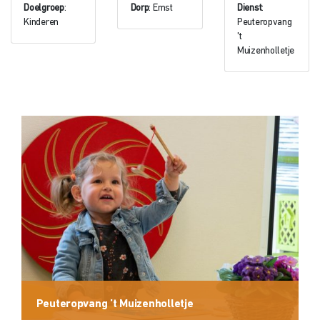
Doelgroep
:
Dorp
: Emst
Dienst
:
Kinderen
Peuteropvang
't
Muizenholletje
Peuteropvang ’t Muizenholletje